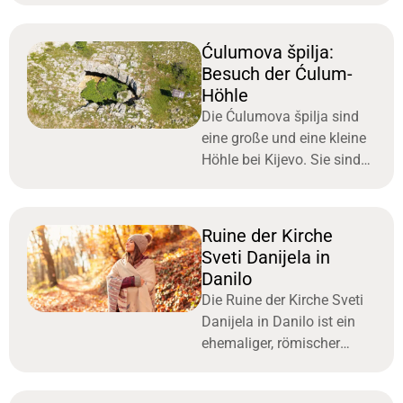
Zeugnisse der kroatischen
Küstenkultur, Orte der
Ćulumova špilja:
Begegnung, Ruhe und
Besuch der Ćulum-
Inspiration.
Höhle
Die Ćulumova špilja sind
eine große und eine kleine
Höhle bei Kijevo. Sie sind
begehbar und beherbergen
die einzige
Fledermauskolonie in der
Ruine der Kirche
Region.
Sveti Danijela in
Danilo
Die Ruine der Kirche Sveti
Danijela in Danilo ist ein
ehemaliger, römischer
Sakralbau. Dieser befand
sich unter und neben der