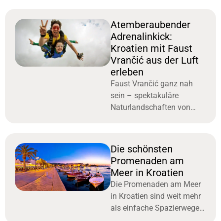
unter der Flagge von I.D.
Riva Tours .
Atemberaubender
Adrenalinkick:
Kroatien mit Faust
Vrančić aus der Luft
erleben
Faust Vrančić ganz nah
sein – spektakuläre
Naturlandschaften von
oben mit dem Fallschirm
erleben über Zagreb, Zadar,
Hvar, Istrien, Rijeka oder
Die schönsten
Lošinj.
Promenaden am
Meer in Kroatien
Die Promenaden am Meer
in Kroatien sind weit mehr
als einfache Spazierwege.
Sie sind lebendige