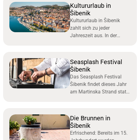
Kirche Sv Danijela und
Kultururlaub in
wurde
Šibenik
Kultururlaub in Šibenik
zahlt sich zu jeder
Jahreszeit aus. In der
wehrhaften Stadt gibt es
viele Sehenswürdigkeiten
zu entdecken.
Seasplash Festival
Šibenik
Das Seasplash Festival
Šibenik findet dieses Jahr
am Martinska Strand statt.
Das Festival findet damit in
einer der schönsten Städte
Kroatiens statt.
Die Brunnen in
Šibenik
Erfrischend: Bereits im 15.