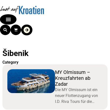
Šibenik
Category
MY Olmissum –
Kreuzfahrten ab
Zadar
Die MY Olmissum ist ein
neuer Flottenzugang von
I.D. Riva Tours für die
Saison 2026 und erstmals