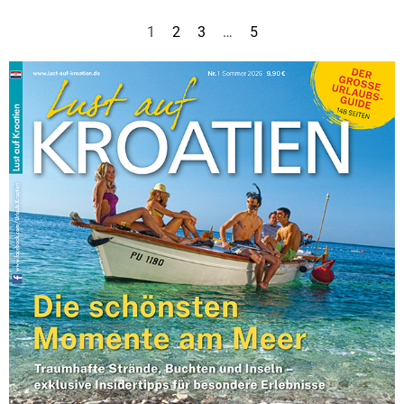
und stehen unter
Denkmalschutz.
1
2
3
…
5