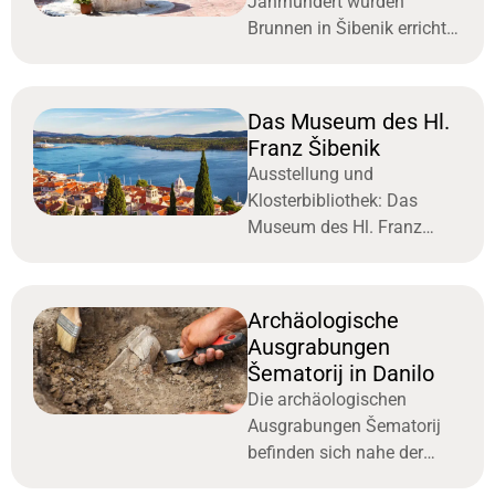
Jahrhundert wurden
Brunnen in Šibenik errichtet
und dienten der
Trinkwasserversorgung.
Das Museum des Hl.
Franz Šibenik
Ausstellung und
Klosterbibliothek: Das
Museum des Hl. Franz
Šibenik befindet sich in der
gleichnamigen Stadt.
Archäologische
Ausgrabungen
Šematorij in Danilo
Die archäologischen
Ausgrabungen Šematorij
befinden sich nahe der
Küste rund um die Kirche