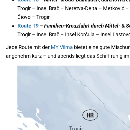
Trogir – Insel Brač – Neretva-Delta – Metković – 
Čiovo – Trogir
Route T9
–
Familien-Kreuzfahrt durch Mittel- & 
Trogir – Insel Brač – Insel Korčula – Insel Lastovo
Jede Route mit der
MY Vilma
bietet eine gute Mischu
angenehm kurz – und abends liegt das Schiff ruhig im