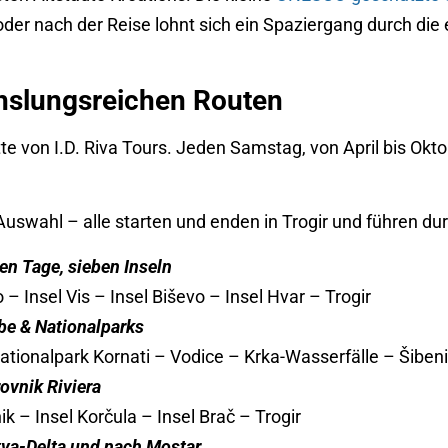
oder nach der Reise lohnt sich ein Spaziergang durch di
hslungsreichen Routen
otte von I.D. Riva Tours. Jeden Samstag, von April bis Okt
swahl – alle starten und enden in Trogir und führen dur
en Tage, sieben Inseln
 – Insel Vis – Insel Biševo – Insel Hvar – Trogir
be & Nationalparks
tionalpark Kornati – Vodice – Krka-Wasserfälle – Šibenik –
ovnik Riviera
ik – Insel Korčula – Insel Brač – Trogir
tva-Delta und nach Mostar