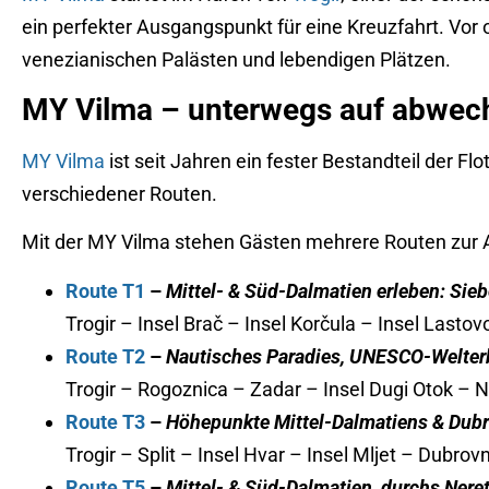
ein perfekter Ausgangspunkt für eine Kreuzfahrt. Vor 
venezianischen Palästen und lebendigen Plätzen.
MY Vilma – unterwegs auf abwec
MY Vilma
ist seit Jahren ein fester Bestandteil der Fl
verschiedener Routen.
Mit der MY Vilma stehen Gästen mehrere Routen zur Au
Route T1
–
Mittel- & Süd-Dalmatien erleben: Sieb
Trogir – Insel Brač – Insel Korčula – Insel Lastovo
Route T2
–
Nautisches Paradies, UNESCO-Welter
Trogir – Rogoznica – Zadar – Insel Dugi Otok – Na
Route T3
–
Höhepunkte Mittel-Dalmatiens & Dubr
Trogir – Split – Insel Hvar – Insel Mljet – Dubrovn
Route T5
–
Mittel- & Süd-Dalmatien, durchs Nere