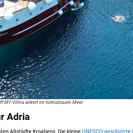
ff MY Vilma ankert im türkisblauen Meer
ur Adria
sten Altstädte Kroatiens. Die kleine
UNESCO-geschützte 