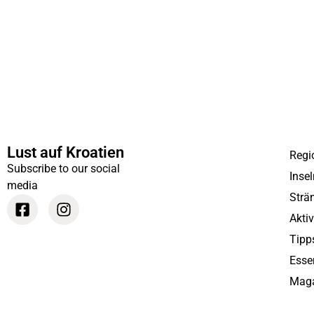
Lust auf Kroatien
Regi
Subscribe to our social
Inse
media
Strä
Akti
Tipp
Esse
Maga