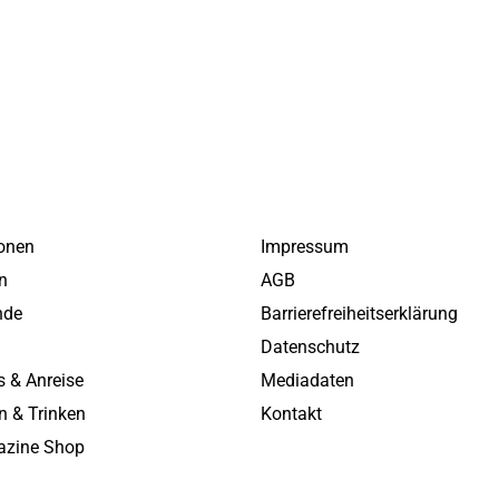
onen
Impressum
ln
AGB
nde
Barrierefreiheitserklärung
v
Datenschutz
s & Anreise
Mediadaten
n & Trinken
Kontakt
zine Shop