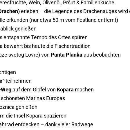
eresfrüchte, Wein, Olivenöl, Pršut & Familienküche
Drachen)
erleben – die Legende des Drachenauges wird 
le erkunden (nur etwa 50 m vom Festland entfernt)
ablick genießen
das entspannte Tempo des Ortes spüren
bewahrt bis heute die Fischertradition
uze svetog Lovre) von
Punta Planka
aus beobachten
chtigen
e“
teilnehmen
h-Weg
auf dem Gipfel von
Kopara
machen
 schönsten Marinas Europas
goznica genießen
um die Insel Kopara spazieren
ahrrad entdecken – dank vieler Radwege