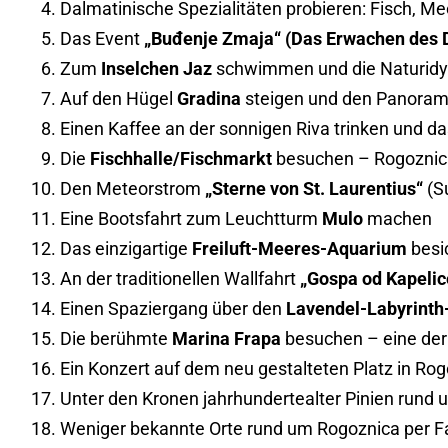
Dalmatinische Spezialitäten probieren: Fisch, Me
Das Event
„Buđenje Zmaja“ (Das Erwachen des 
Zum
Inselchen Jaz
schwimmen und die Naturidyl
Auf den Hügel
Gradina
steigen und den Panoram
Einen Kaffee an der sonnigen Riva trinken und 
Die
Fischhalle/Fischmarkt
besuchen – Rogoznica 
Den Meteorstrom
„Sterne von St. Laurentius“
(S
Eine Bootsfahrt zum Leuchtturm
Mulo
machen
Das einzigartige
Freiluft-Meeres-Aquarium
besi
An der traditionellen Wallfahrt
„Gospa od Kapelic
Einen Spaziergang über den
Lavendel-Labyrint
Die berühmte
Marina Frapa
besuchen – eine der
Ein Konzert auf dem neu gestalteten Platz in Ro
Unter den Kronen jahrhundertealter Pinien rund 
Weniger bekannte Orte rund um Rogoznica per F