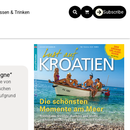
Subscribe
ssen & Trinken
agne“
de von
schen
Aufgrund