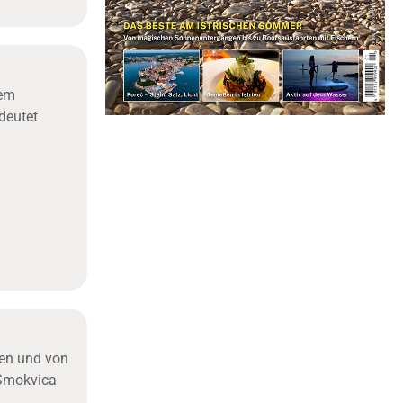
dem
deutet
ben und von
 Smokvica