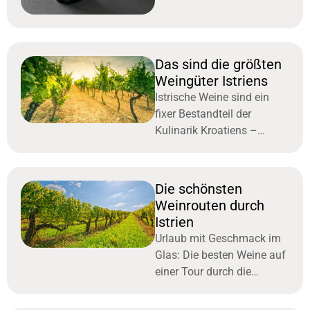
Das sind die größten
Weingüter Istriens
Istrische Weine sind ein
fixer Bestandteil der
Kulinarik Kroatiens –
entdecken Sie die größten
Weingüter Istriens mit extra
viel Genuss. Die größten
Die schönsten
Weingüter Istriens
Weinrouten durch
produzieren
Istrien
Urlaub mit Geschmack im
Glas: Die besten Weine auf
einer Tour durch die
schönsten Weinrouten
durch Istrien entdecken.