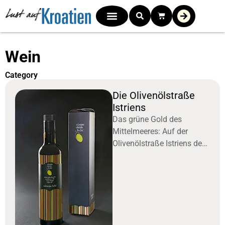
Wein
Category
Die Olivenölstraße
Istriens
Das grüne Gold des
Mittelmeeres: Auf der
Olivenölstraße Istriens den
typischen Geschmack des
Landes kennen lernen und
alten Traditionen auf der
Spur sein. Das Mittelmeer