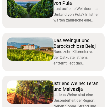
betrieben. Sie
von Pula
Lust auf eine Weintour ins
Umland von Pula? In Istrien
warten zahlreiche edle
Weine darauf, von
Feinschmeckern verkostet
zu werden. Der Blick auf
Das Weingut und
die untergehende
Barockschloss Belaj
Rund zehn Kilometer von
der Ostküste Istriens
entfernt liegt das
Barockschloss Belaj. Das
Chateau mit
jahrhundertealter
Istriens Weine: Teran
Geschichte ist vor allem bei
und Malvazija
Weinkennern sehr beliebt.
Istriens Weine sind eine
Wer
Besonderheit der Region.
Neben Sonne, Strand und