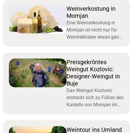
Neben Oliven gehört Wein
Weinverkostung in
zu den kulinarischen
Momjan
Eine Weinverkostung in
Momjan ist nicht nur für
Weinliebhaber etwas ganz
Besonderes. Die
hochwertigen, regionalen
Weine bringen jedem die
Preisgekröntes
Liebe zum Wein näher. Der
Weingut Kozlovic:
kleine
Designer-Weingut in
Buje
Das Weingut Kozlovic
erstreckt sich zu Füßen des
Kastells von Momjan im
Norden Istriens in Buje. Es
wird von der bekannten
Winzerfamilie Kozlovic
Weintour ins Umland