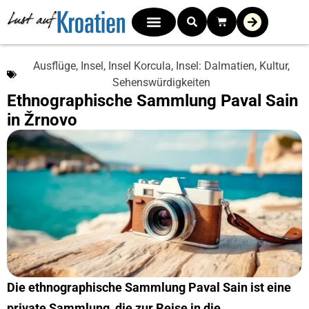
Ausflüge
,
Insel
,
Insel Korcula
,
Insel: Dalmatien
,
Kultur
,
Sehenswürdigkeiten
Ethnographische Sammlung Paval Sain
in Žrnovo
Die ethnographische Sammlung Paval Sain ist eine
private Sammlung, die zur Reise in die