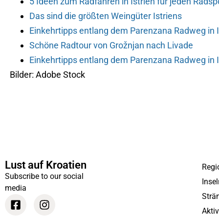
5 Ideen zum Radfahren in Istrien für jeden Radspo
Das sind die größten Weingüter Istriens
Einkehrtipps entlang dem Parenzana Radweg in I
Schöne Radtour von Grožnjan nach Livade
Einkehrtipps entlang dem Parenzana Radweg in I
Bilder: Adobe Stock
Lust auf Kroatien
Regi
Subscribe to our social
Inse
media
Strä
Akti