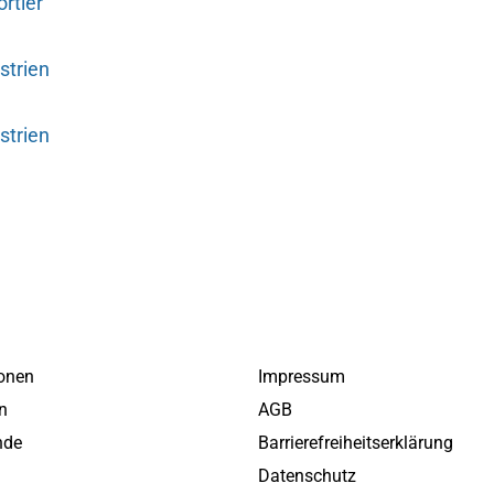
rtler
strien
strien
onen
Impressum
ln
AGB
nde
Barrierefreiheitserklärung
v
Datenschutz