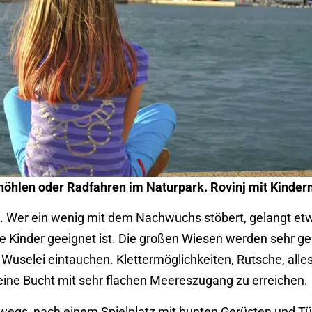
öhlen oder Radfahren im Naturpark. Rovinj mit Kindern i
 Wer ein wenig mit dem Nachwuchs stöbert, gelangt etw
re Kinder geeignet ist. Die großen Wiesen werden sehr ge
e Wuselei eintauchen. Klettermöglichkeiten, Rutsche, alle
eine Bucht mit sehr flachen Meereszugang zu erreichen.
egs, nach einem Spielplatz mit bunten Gerüsten und Tü