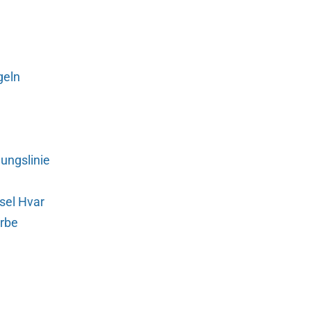
geln
ungslinie
sel Hvar
erbe