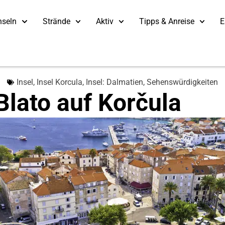
nseln
Strände
Aktiv
Tipps & Anreise
E
Insel
,
Insel Korcula
,
Insel: Dalmatien
,
Sehenswürdigkeiten
Blato auf Korčula