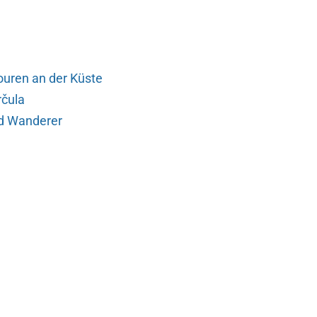
ouren an der Küste
rčula
nd Wanderer