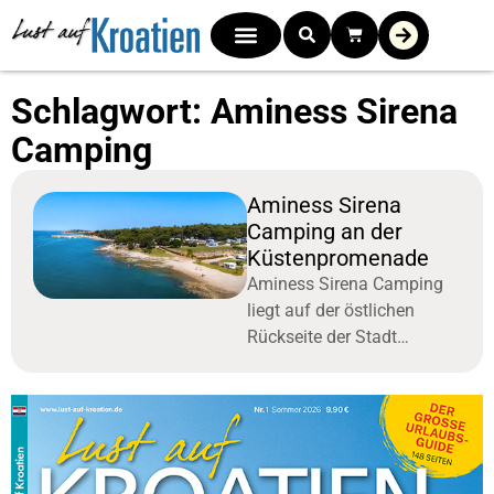
Schlagwort: Aminess Sirena
Camping
Aminess Sirena
Camping an der
Küstenpromenade
Aminess Sirena Camping
liegt auf der östlichen
Rückseite der Stadt
Novigrad an einer ruhigen
Küste. Der moderne
Campingplatz bietet Mobile
Homes und Stellplätze,
teils auch