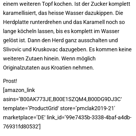
einem weiteren Topf kochen. Ist der Zucker komplett
karamellisiert, das heisse Wasser dazukippen. Die
Herdplatte runterdrehen und das Karamell noch so
lange köcheln lassen, bis es komplett im Wasser
gelöst ist. Dann den Herd ganz ausschalten und
Slivovic und Kruskovac dazugeben. Es kommen keine
weiteren Zutaen hinein. Wenn möglich
Originalzutaten aus Kroatien nehmen.
Prost!
[amazon_link
asins=’B00AK773JE,B00E1SZQM4,B00DG9DJ3C‘
template=’ProductGrid‘ store=’pmclak2019-21′
marketplace=’DE‘ link_id=’99e7435b-3338-4baf-a4db-
76931fd80532′]